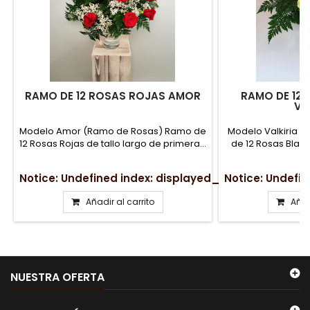
RAMO DE 12 ROSAS ROJAS AMOR
RAMO DE 12
VA
Modelo Amor (Ramo de Rosas) Ramo de
Modelo Valkiria 
12 Rosas Rojas de tallo largo de primera...
de 12 Rosas Blanca
Notice
: Undefined index: displayed_price in
Notice
: Undefi
/srv/vh
Añadir al carrito
Añad
NUESTRA OFERTA