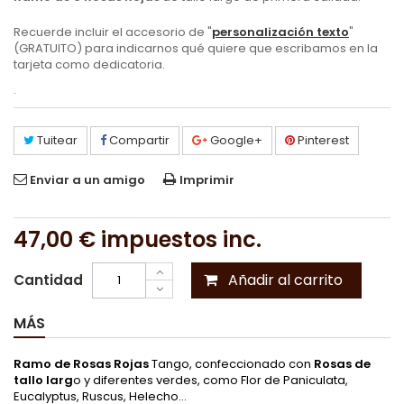
Recuerde incluir el accesorio de "
personalización texto
"
(GRATUITO) para indicarnos qué quiere que escribamos en la
tarjeta como dedicatoria.
.
Tuitear
Compartir
Google+
Pinterest
Enviar a un amigo
Imprimir
47,00 €
impuestos inc.
Añadir al carrito
Cantidad
MÁS
Ramo de Rosas Rojas
Tango, confeccionado con
Rosas de
tallo larg
o y diferentes verdes, como Flor de Paniculata,
Eucalyptus, Ruscus, Helecho...