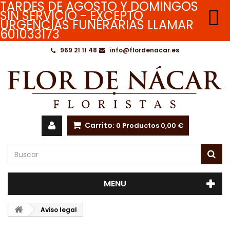
TARDES DE AGOSTO Y DOMINGOS

SIN SERVICIO - EXCEPTO
URGENCIAS FUNERARIAS LLAMAR
601033173
969 21 11 48
info@flordenacar.es
Carrito:
0
Productos
0,00 €
MENU
Aviso legal