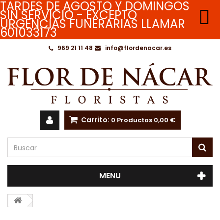
TARDES DE AGOSTO Y DOMINGOS

SIN SERVICIO - EXCEPTO
URGENCIAS FUNERARIAS LLAMAR
601033173
969 21 11 48
info@flordenacar.es
Carrito:
0
Productos
0,00 €
MENU