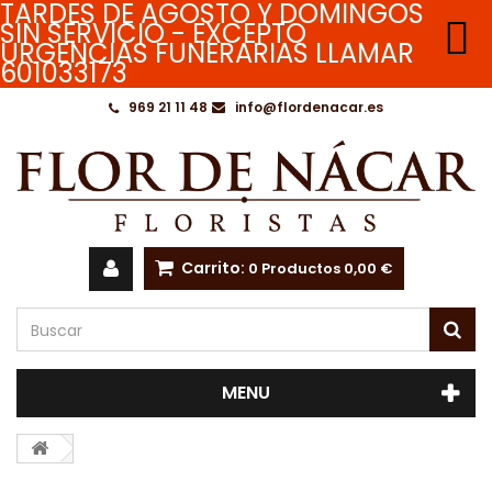
TARDES DE AGOSTO Y DOMINGOS

SIN SERVICIO - EXCEPTO
URGENCIAS FUNERARIAS LLAMAR
601033173
969 21 11 48
info@flordenacar.es
Carrito:
0
Productos
0,00 €
MENU