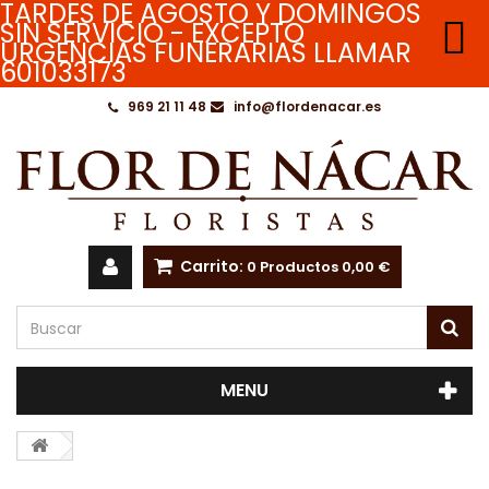
TARDES DE AGOSTO Y DOMINGOS

SIN SERVICIO - EXCEPTO
URGENCIAS FUNERARIAS LLAMAR
601033173
969 21 11 48
info@flordenacar.es
Carrito:
0
Productos
0,00 €
MENU